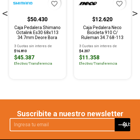
favorite_border
favorite_border
$50.430
$12.620
Caja Pedalera Shimano
Caja Pedalera Neco
Octalink Es30 68x113
Bicicleta 910 C/
34.7mm Deore Bora
Ruleman 34.7 68-113
3 Cuotas sin interes de
3 Cuotas sin interes de
$16.810
$4.207
$45.387
$11.358
Efectivo/Transferencia
Efectivo/Transferencia
Suscribite a nuestro newsletter