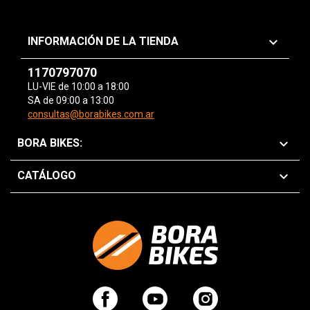
keyboard_arrow_down
INFORMACIÓN DE LA TIENDA
1170797070
LU-VIE de 10:00 a 18:00
SA de 09:00 a 13:00
consultas@borabikes.com.ar

BORA BIKES:

CATÁLOGO
Facebook
YouTube
Instagram