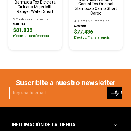
Bermuda Fox Bicicleta
Casual Fox Original
Ciclismo Mujer Mtb
Slambozo Camo Short
Ranger Water Short
Cargo
3 Cuotas sin interes de
3 Cuotas sin interes de
$30.013
$28.680
$81.036
$77.436
Efectivo/Transferencia
Efectivo/Transferencia
Suscribite a nuestro newsletter
keyboard_arrow_down
INFORMACIÓN DE LA TIENDA