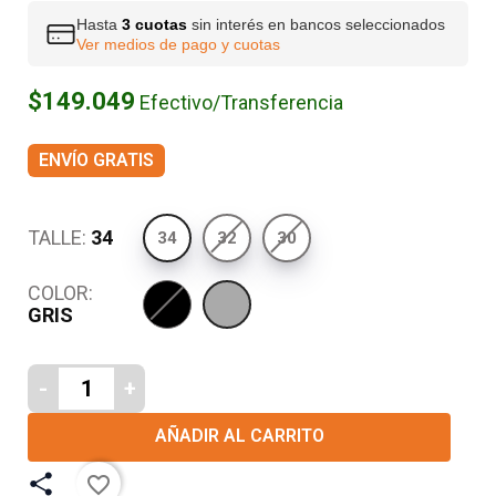
Hasta
3 cuotas
sin interés en bancos seleccionados
Ver medios de pago y cuotas
$149.049
Efectivo/Transferencia
ENVÍO GRATIS
TALLE:
34
34
32
30
COLOR:
NEGRO
GRIS
GRIS
-
+
AÑADIR AL CARRITO
favorite_border