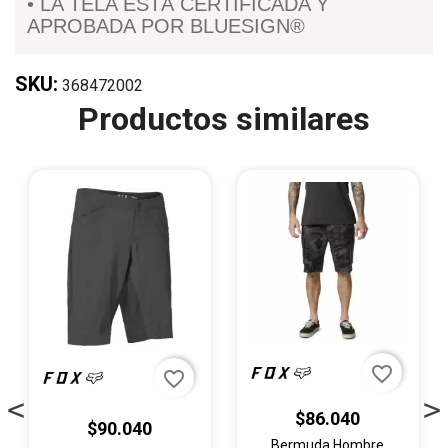
• LA TELA ESTÁ CERTIFICADA Y
APROBADA POR BLUESIGN®
SKU:
368472002
Productos similares
favorite_border
favorite_border
$86.040
$90.040
Bermuda Hombre