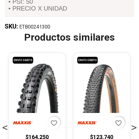
• PSI: 50
• PRECIO X UNIDAD
SKU:
ETB00241300
Productos similares
ENVÍO GRATIS
ENVÍO GRATIS
favorite_border
favorite_border
$164.250
$123.740