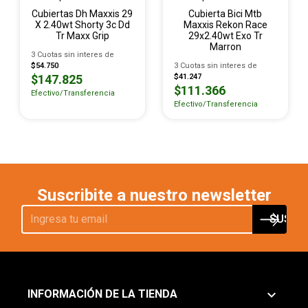
Cubiertas Dh Maxxis 29
Cubierta Bici Mtb
X 2.40wt Shorty 3c Dd
Maxxis Rekon Race
Tr Maxx Grip
29x2.40wt Exo Tr
Marron
3 Cuotas sin interes de
$54.750
3 Cuotas sin interes de
$147.825
$41.247
$111.366
Efectivo/Transferencia
Efectivo/Transferencia
Suscribite a nuestro newsletter
keyboard_arrow_down
INFORMACIÓN DE LA TIENDA