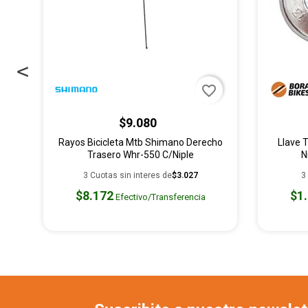
der
favorite_border
$9.080
Rayos Bicicleta Mtb Shimano Derecho
Llave 
Trasero Whr-550 C/niple
N
3 Cuotas sin interes de
$3.027
3
$8.172
$1
Efectivo/Transferencia