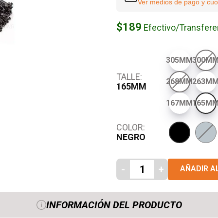
Ver medios de pago y cuo
$189
Efectivo/Transfere
305MM
300M
TALLE:
268MM
263M
165MM
167MM
165M
COLOR:
NEGRO
NEGRO
-
+
AÑADIR A
INFORMACIÓN DEL PRODUCTO