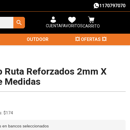
1170797070
search
FAVORITOS
CUENTA
CARRITO
R
OUTDOOR
💥 OFERTAS 💥
b Ruta Reforzados 2mm X
e Medidas
s: $174
és en bancos seleccionados