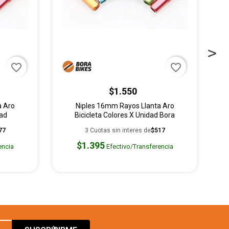
favorite_border
favorite_border
$1.550
a Aro
Niples 16mm Rayos Llanta Aro
R
dad
Bicicleta Colores X Unidad Bora
77
3 Cuotas sin interes de
$517
$1.395
encia
Efectivo/Transferencia