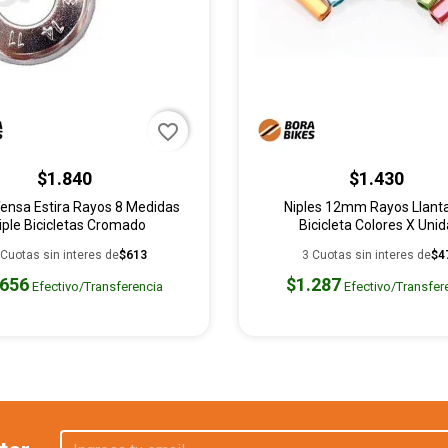
favorite_border
$1.840
$1.430
Tensa Estira Rayos 8 Medidas
Niples 12mm Rayos Llant
iple Bicicletas Cromado
Bicicleta Colores X Uni
 Cuotas sin interes de
$613
3 Cuotas sin interes de
$4
.656
$1.287
Efectivo/Transferencia
Efectivo/Transfer